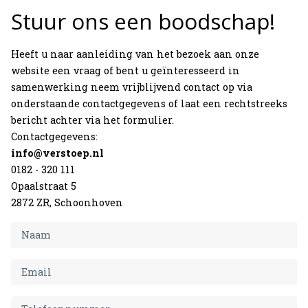
Expertises
Stuur ons een boodschap!
Actueel
Heeft u naar aanleiding van het bezoek aan onze
website een vraag of bent u geïnteresseerd in
Over Verstoep
samenwerking neem vrijblijvend contact op via
onderstaande contactgegevens of laat een rechtstreeks
Neem contact op
bericht achter via het formulier.
Contactgegevens:
info@verstoep.nl
Neem contact op
0182 - 320 111
Opaalstraat 5
2872 ZR, Schoonhoven