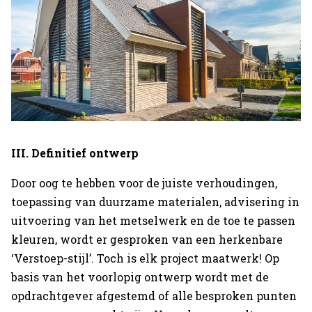
III. Definitief ontwerp
Home
Door oog te hebben voor de juiste verhoudingen,
toepassing van duurzame materialen, advisering in
Projecten
uitvoering van het metselwerk en de toe te passen
Expertises
kleuren, wordt er gesproken van een herkenbare
‘Verstoep-stijl’. Toch is elk project maatwerk! Op
Actueel
basis van het voorlopig ontwerp wordt met de
opdrachtgever afgestemd of alle besproken punten
Over Verstoep