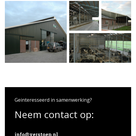
Home
Projecten
Expertises
Geinteresseerd in samenwerking?
Actueel
Neem contact op:
Over Verstoep
info@verstoep.nl
Neem contact op