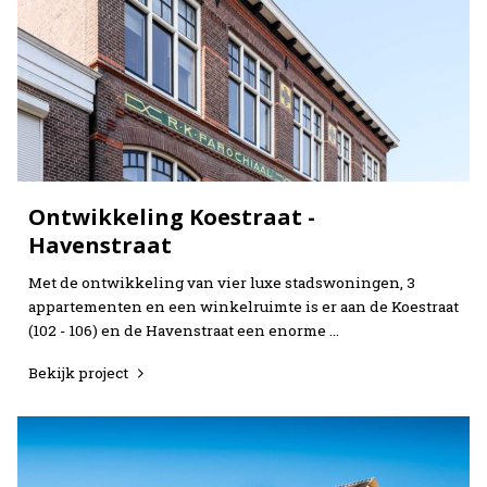
Ontwikkeling Koestraat -
Home
Havenstraat
Projecten
Met de ontwikkeling van vier luxe stadswoningen, 3
appartementen en een winkelruimte is er aan de Koestraat
Expertises
(102 - 106) en de Havenstraat een enorme …
Bekijk project
Actueel
Over Verstoep