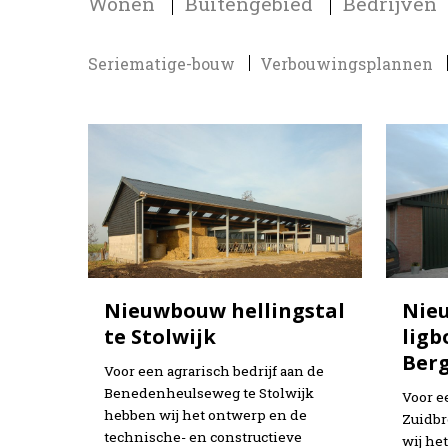
Wonen
Buitengebied
Bedrijven
Seriematige-bouw
Verbouwingsplannen
Nieuwbouw hellingstal
Nie
te Stolwijk
ligb
Ber
Voor een agrarisch bedrijf aan de
Benedenheulseweg te Stolwijk
Voor e
hebben wij het ontwerp en de
Zuidbr
technische- en constructieve
wij he