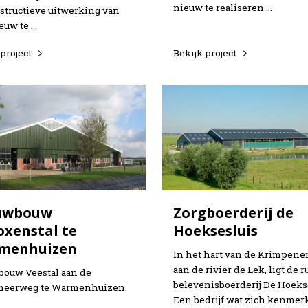
nieuw te realiseren …
structieve uitwerking van
euw te …
 project
Bekijk project
uwbouw
Zorgboerderij de
oxenstal te
Hoeksesluis
menhuizen
In het hart van de Krimpene
aan de rivier de Lek, ligt de 
ouw Veestal aan de
belevenisboerderij De Hoekse
meerweg te Warmenhuizen.
Een bedrijf wat zich kenmer