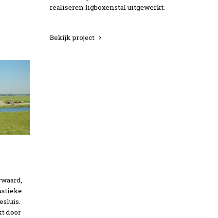
realiseren ligboxenstal uitgewerkt.
Bekijk project
rwaard,
rustieke
sluis.
kt door