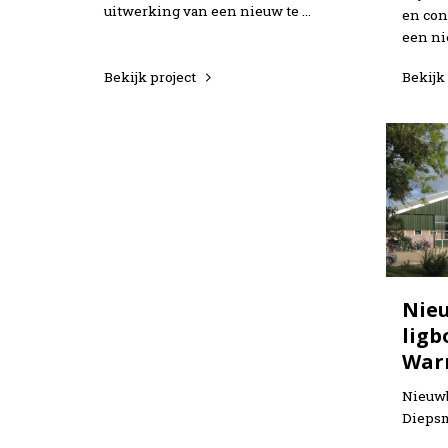
uitwerking van een nieuw te …
en con
een ni
Bekijk project
Bekijk
Nie
ligb
War
Nieuwb
Dieps