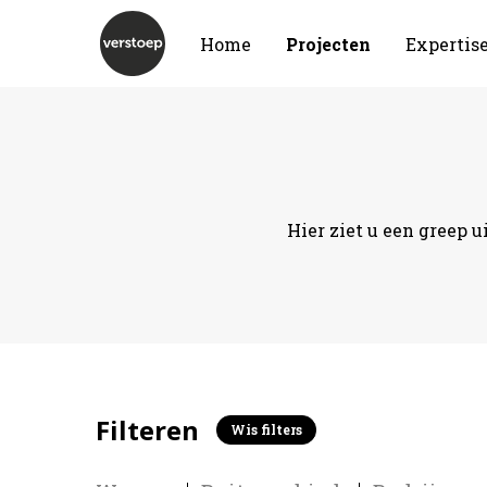
Home
Projecten
Expertis
Hier ziet u een greep u
Filteren
Wis filters