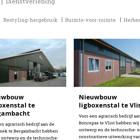
Dienstverlening
Restyling-hergebruik
Ruimte-voor-ruimte
Herbe
uwbouw
Nieuwbouw
oxenstal te
ligboxenstal te Vli
gambacht
Voor een agrarisch bedrijf aa
Bonrepas te Vlist hebben wij
en agrarisch bedrijf aan de
ontwerp en de technische- 
oek te Bergambacht hebben
constructieve uitwerking va
t ontwerp en de technische-