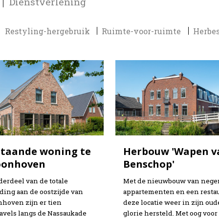
Dienstverlening
Restyling-hergebruik
Ruimte-voor-ruimte
Herbe
staande woning te
Herbouw 'Wapen v
oonhoven
Benschop'
derdeel van de totale
Met de nieuwbouw van nege
iding aan de oostzijde van
appartementen en een restau
hoven zijn er tien
deze locatie weer in zijn oud
vels langs de Nassaukade
glorie hersteld. Met oog voor 