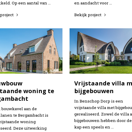
keld. Op een aantal van …
en aandacht voor …
 project
Bekijk project
uwbouw
Vrijstaande villa 
staande woning te
bijgebouwen
gambacht
In Benschop Dorp is een
vrijstaande villa met bijgeb
 bouwkavel aan de
gerealiseerd. Zowel de villa a
lanen te Bergambacht is
bijgebouwen hebben door de
rijstaande woning
kap een speels en …
iseerd. Deze uitwerking