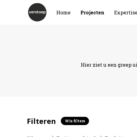
Home
Projecten
Expertis
Hier ziet u een greep u
Filteren
Wis filters