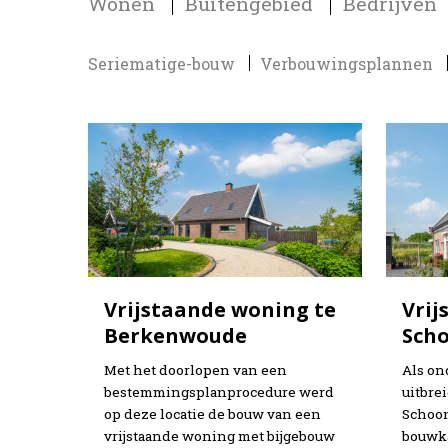
Wonen
Buitengebied
Bedrijven
Seriematige-bouw
Verbouwingsplannen
Vrijstaande woning te
Vrij
Berkenwoude
Sch
Met het doorlopen van een
Als on
bestemmingsplanprocedure werd
uitbre
op deze locatie de bouw van een
Schoon
vrijstaande woning met bijgebouw
bouwka