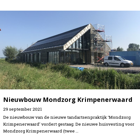
Home
Projecten
Expertises
Actueel
Over Verstoep
Neem contact op
Neem contact op
Nieuwbouw Mondzorg Krimpenerwaard
29
september
2021
De nieuwbouw van de nieuwe tandartsenpraktijk ‘Mondzorg
Krimpenerwaard’ vordert gestaag. De nieuwe huisvesting voor
Mondzorg Krimpenerwaard (twee …