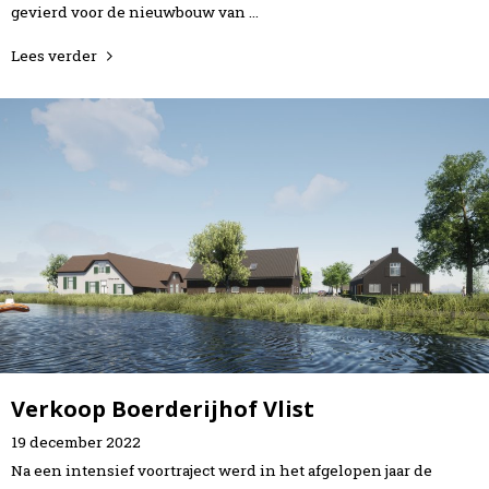
Home
gevierd voor de nieuwbouw van …
Projecten
Lees verder
Expertises
Actueel
Over Verstoep
Neem contact op
Neem contact op
Verkoop Boerderijhof Vlist
19
december
2022
Na een intensief voortraject werd in het afgelopen jaar de